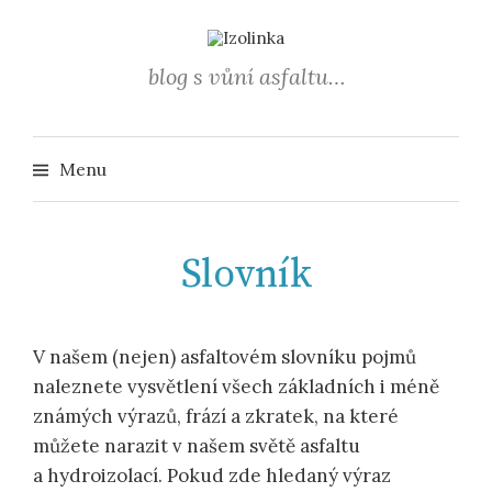
Přejít
k
obsahu
blog s vůní asfaltu…
webu
Vyhledá
Menu
Slovník
V našem (nejen) asfaltovém slovníku pojmů
naleznete vysvětlení všech základních i méně
známých výrazů, frází a zkratek, na které
můžete narazit v našem světě asfaltu
a hydroizolací. Pokud zde hledaný výraz