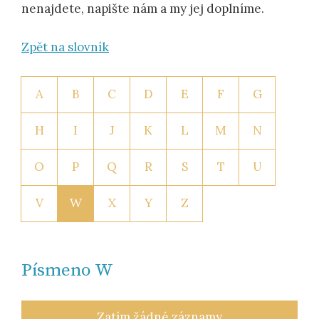
nenajdete, napište nám a my jej doplníme.
Zpět na slovník
A
B
C
D
E
F
G
H
I
J
K
L
M
N
O
P
Q
R
S
T
U
V
W
X
Y
Z
Písmeno W
Zatím žádné záznamy