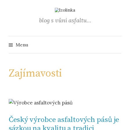
Přejít
k
obsahu
blog s vůní asfaltu…
webu
Vyhledá
Menu
Zajímavosti
Český výrobce asfaltových pásů je
sázkou na kvalitu a tradici