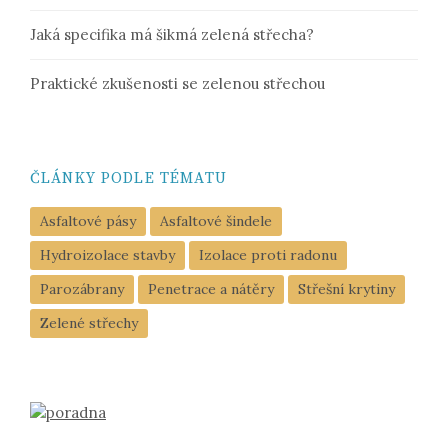
Jaká specifika má šikmá zelená střecha?
Praktické zkušenosti se zelenou střechou
ČLÁNKY PODLE TÉMATU
Asfaltové pásy
Asfaltové šindele
Hydroizolace stavby
Izolace proti radonu
Parozábrany
Penetrace a nátěry
Střešní krytiny
Zelené střechy