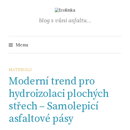
Přejít
k
obsahu
blog s vůní asfaltu…
webu
Vyhledá
Menu
MATERIÁLY
Moderní trend pro
hydroizolaci plochých
střech – Samolepicí
asfaltové pásy