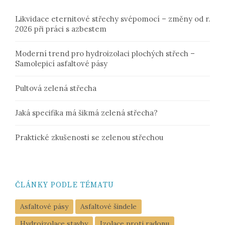
Likvidace eternitové střechy svépomocí – změny od r.
2026 při práci s azbestem
Moderní trend pro hydroizolaci plochých střech –
Samolepicí asfaltové pásy
Pultová zelená střecha
Jaká specifika má šikmá zelená střecha?
Praktické zkušenosti se zelenou střechou
ČLÁNKY PODLE TÉMATU
Asfaltové pásy
Asfaltové šindele
Hydroizolace stavby
Izolace proti radonu