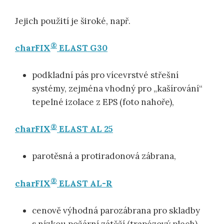
Jejich použití je široké, např.
®
charFIX
ELAST G30
podkladní pás pro vícevrstvé střešní
systémy, zejména vhodný pro „kašírování“
tepelné izolace z EPS (foto nahoře),
®
charFIX
ELAST AL 25
parotěsná a protiradonová zábrana,
®
charFIX
ELAST AL-R
cenově výhodná parozábrana pro skladby
s nízkou požární zátěží (trapézový plech),