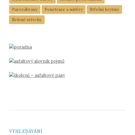
Parozábrany
Penetrace a nátěry
Střešní krytiny
Zelené střechy
VYHLEDÁVÁNÍ