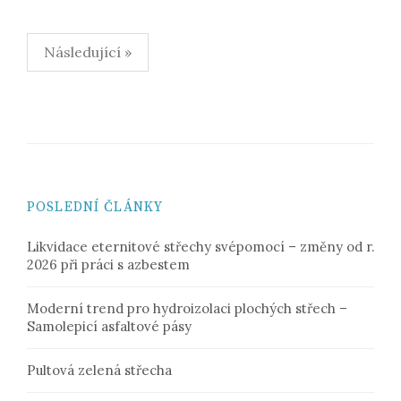
Navigace
Následující »
pro
příspěvky
POSLEDNÍ ČLÁNKY
Likvidace eternitové střechy svépomocí – změny od r.
2026 při práci s azbestem
Moderní trend pro hydroizolaci plochých střech –
Samolepicí asfaltové pásy
Pultová zelená střecha