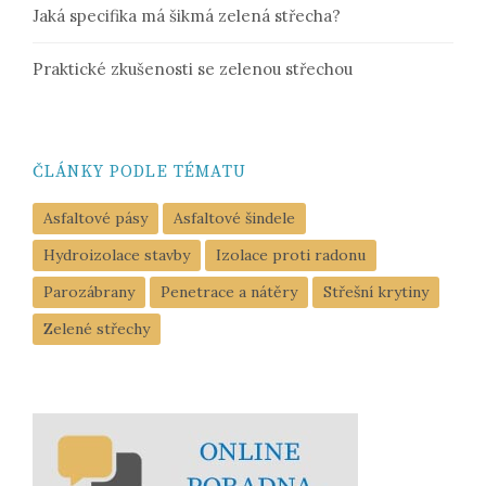
Jaká specifika má šikmá zelená střecha?
Praktické zkušenosti se zelenou střechou
ČLÁNKY PODLE TÉMATU
Asfaltové pásy
Asfaltové šindele
Hydroizolace stavby
Izolace proti radonu
Parozábrany
Penetrace a nátěry
Střešní krytiny
Zelené střechy