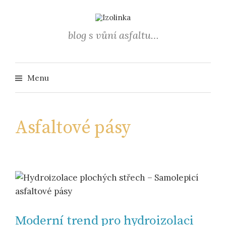
Přejít
k
obsahu
blog s vůní asfaltu…
webu
Vyhledá
Menu
Asfaltové pásy
Moderní trend pro hydroizolaci