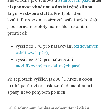
Pás vhodný pro svařování
asfaltových pásů
musí
disponovat vhodnou a dostatečně silnou
krycí vrstvou asfaltu
. Předpokladem
kvalitního spojení svařených asfaltových pásů
jsou správné teploty materiálu i okolního
prostředí:
vyšší než 5 °C pro natavování
oxidovaných
asfaltových pásů
,
vyšší než 0 °C pro natavování
modifikovaných asfaltových pásů
.
Při teplotách vyšších jak 30 °C hrozí u obou
druhů pásů riziko poškození při manipulaci
s pásy, nebo pohybem po nich.
Plynovým hořákem odpovídající délky