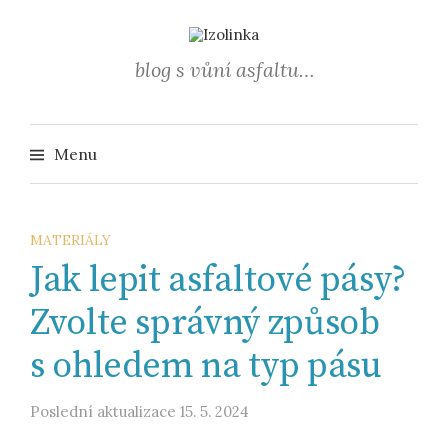
Přejít
k
obsahu
blog s vůní asfaltu…
webu
Vyhledá
Menu
MATERIÁLY
Jak lepit asfaltové pásy?
Zvolte správný způsob
s ohledem na typ pásu
Poslední aktualizace
15. 5. 2024