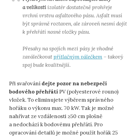
a velikosti
izolatér dostatečně prohřeje
vrchní vrstvu asfaltového pásu. Asfalt musí
být správně roztaven, ale zároveň nesmí dojít
k přehřátí nosné vložky pásu.
Přesahy na spojích mezi pásy je vhodné
zaválečkovat
přítlačným válečkem
– takový
spoj bude kvalitnější.
Při svařování
dejte pozor na nebezpečí
bodového přehřátí
PV (polyesterové rouno)
vložek. To eliminujete výběrem správného
hořáku o výkonu max. 70 kW. Tak je možné
nahřívat ze vzdálenosti ≥50 cm plošně
a nedochází k bodovému přehřátí. Pro
opracování detailů je možné použít hořák 25