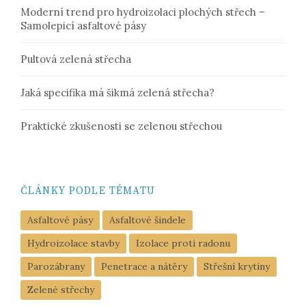
Moderní trend pro hydroizolaci plochých střech –
Samolepicí asfaltové pásy
Pultová zelená střecha
Jaká specifika má šikmá zelená střecha?
Praktické zkušenosti se zelenou střechou
ČLÁNKY PODLE TÉMATU
Asfaltové pásy
Asfaltové šindele
Hydroizolace stavby
Izolace proti radonu
Parozábrany
Penetrace a nátěry
Střešní krytiny
Zelené střechy