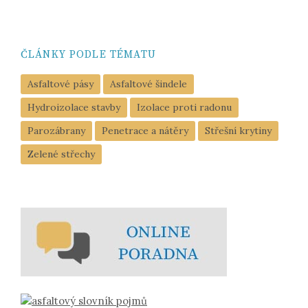
ČLÁNKY PODLE TÉMATU
Asfaltové pásy
Asfaltové šindele
Hydroizolace stavby
Izolace proti radonu
Parozábrany
Penetrace a nátěry
Střešní krytiny
Zelené střechy