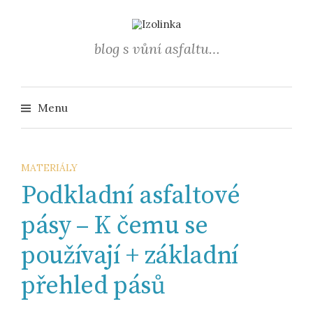
Přejít
k
obsahu
blog s vůní asfaltu…
webu
Vyhledá
Menu
MATERIÁLY
Podkladní asfaltové
pásy – K čemu se
používají + základní
přehled pásů