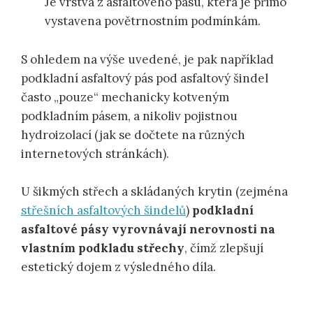
Je vrstva z asfaltového pásu, která je přímo
vystavena povětrnostním podmínkám.
S ohledem na výše uvedené, je pak například
podkladní asfaltový pás pod asfaltový šindel
často „pouze“ mechanicky kotveným
podkladním pásem, a nikoliv pojistnou
hydroizolací (jak se dočtete na různých
internetových stránkách).
U šikmých střech a skládaných krytin (zejména
střešních asfaltových šindelů
)
podkladní
asfaltové pásy vyrovnávají nerovnosti na
vlastním podkladu střechy
, čímž zlepšují
estetický dojem z výsledného díla.