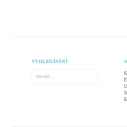
VYHLEDÁVÁNÍ
O
Vyhledávání
K
P
O
N
K