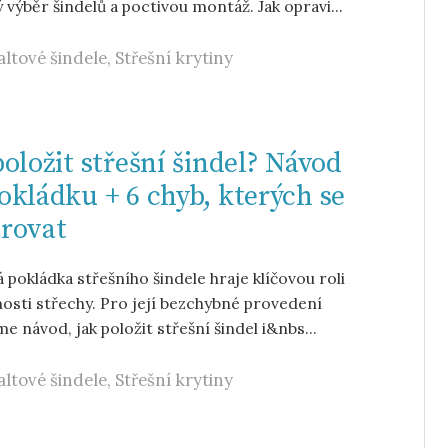
 výběr šindelů a poctivou montáž. Jak opravi...
altové šindele
,
Střešní krytiny
položit střešní šindel? Návod
okládku + 6 chyb, kterých se
rovat
 pokládka střešního šindele hraje klíčovou roli
nosti střechy. Pro její bezchybné provedení
me návod, jak položit střešní šindel i&nbs...
altové šindele
,
Střešní krytiny