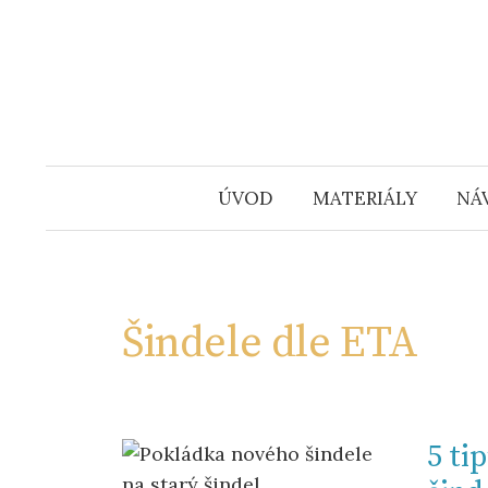
Přejít
k
obsahu
webu
ÚVOD
MATERIÁLY
NÁ
Šindele dle ETA
5 ti