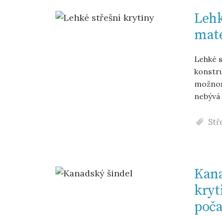
Lehk
mate
Lehké s
konstru
možnost
nebývá 
Stř
Kana
kryt
poč