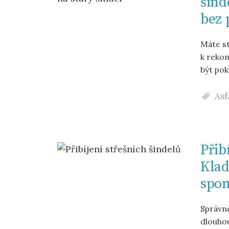
šind
bez 
Máte st
k rekon
být pok
Asf
Přib
Klad
spo
Správné
dlouho