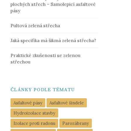
plochých střech – Samolepicí asfaltové
pásy
Pultová zelená střecha
Jaká specifika má šikmá zelená střecha?
Praktické zkušenosti se zelenou
střechou
ČLÁNKY PODLE TÉMATU
Asfaltové pásy
Asfaltové šindele
Hydroizolace stavby
Izolace proti radonu
Parozábrany