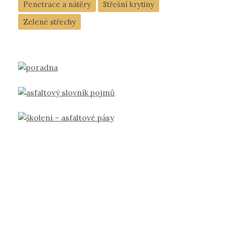
Penetrace a nátěry
Střešní krytiny
Zelené střechy