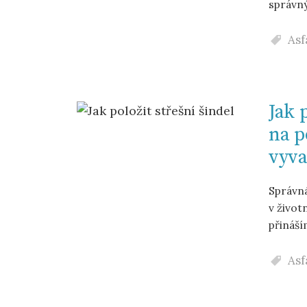
správný
Asf
Jak 
na p
vyva
Správná
v život
přináší
Asf