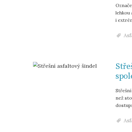
Označe
lehkou 
i extré
Asf
Stře
spol
Střešní
než sto
dostupn
Asf