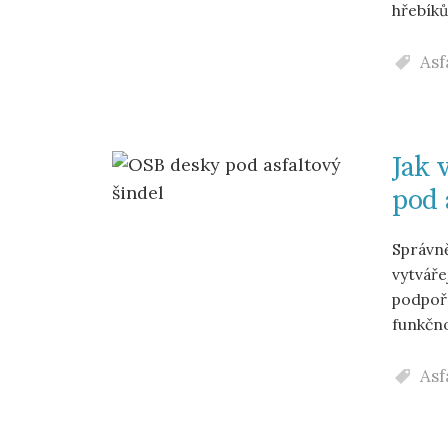
hřebíků
Asf
Jak 
pod 
Správně
vytváře
podpoří
funkčno
Asf