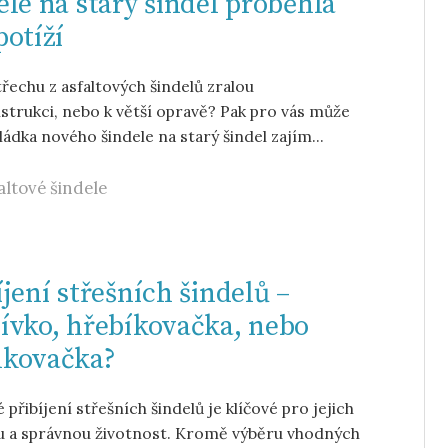
ele na starý šindel proběhla
potíží
řechu z asfaltových šindelů zralou
strukci, nebo k větší opravě? Pak pro vás může
ládka nového šindele na starý šindel zajím...
altové šindele
íjení střešních šindelů –
ívko, hřebíkovačka, nebo
nkovačka?
 přibíjení střešních šindelů je klíčové pro jejich
u a správnou životnost. Kromě výběru vhodných