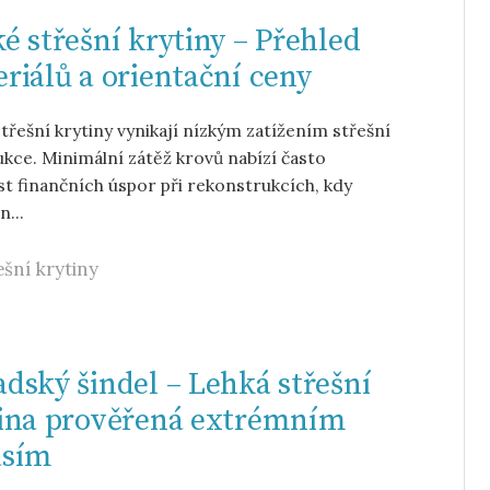
é střešní krytiny – Přehled
riálů a orientační ceny
třešní krytiny vynikají nízkým zatížením střešní
kce. Minimální zátěž krovů nabízí často
 finančních úspor při rekonstrukcích, kdy
n...
ešní krytiny
dský šindel – Lehká střešní
ina prověřená extrémním
asím