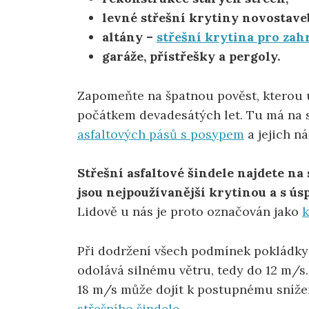
levné střešní krytiny novostave
altány –
střešní krytina pro za
garáže, přístřešky a pergoly.
Zapomeňte na špatnou pověst, kterou u 
počátkem devadesátých let. Tu má na 
asfaltových pásů s posypem
a jejich n
Střešní asfaltové šindele najdete na
jsou nejpoužívanější krytinou a s úsp
Lidově u nás je proto označován jako
k
Při dodržení všech podmínek pokládky
odolává silnému větru, tedy do 12 m/s
18 m/s může dojít k postupnému snížen
střešního šindele
.