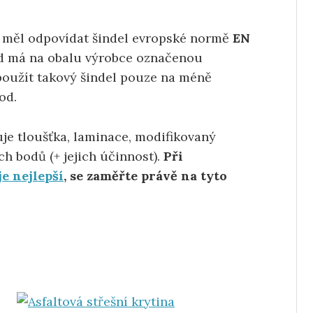
by měl odpovídat šindel evropské normě
EN
kud má na obalu výrobce označenou
použít takový šindel pouze na méně
od.
je tloušťka, laminace, modifikovaný
ch bodů (+ jejich účinnost).
Při
je nejlepší
, se zaměřte právě na tyto