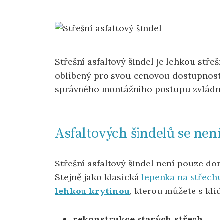
Střešní asfaltový šindel je lehkou střeš
oblíbený pro svou cenovou dostupnost
správného montážního postupu zvládne
Asfaltových šindelů se není
Střešní asfaltový šindel není pouze d
Stejně jako klasická
lepenka na střech
lehkou krytinou
, kterou můžete s kl
rekonstrukce starých střech,