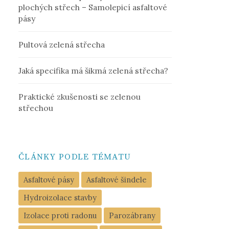
plochých střech – Samolepicí asfaltové
pásy
Pultová zelená střecha
Jaká specifika má šikmá zelená střecha?
Praktické zkušenosti se zelenou
střechou
ČLÁNKY PODLE TÉMATU
Asfaltové pásy
Asfaltové šindele
Hydroizolace stavby
Izolace proti radonu
Parozábrany