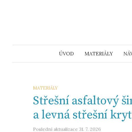
Přejít
k
obsahu
webu
ÚVOD
MATERIÁLY
NÁ
MATERIÁLY
Střešní asfaltový ši
a levná střešní kry
Poslední aktualizace
31. 7. 2026