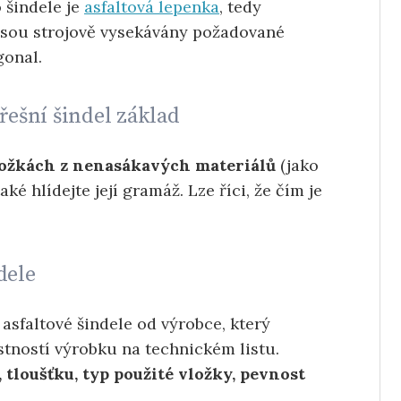
 šindele je
asfaltová lepenka
, tedy
 jsou strojově vysekávány požadované
gonal.
třešní šindel základ
ložkách z nenasákavých materiálů
(jako
aké hlídejte její gramáž. Lze říci, že čím je
dele
asfaltové šindele od výrobce, který
stností výrobku na technickém listu.
 tloušťku, typ použité vložky, pevnost