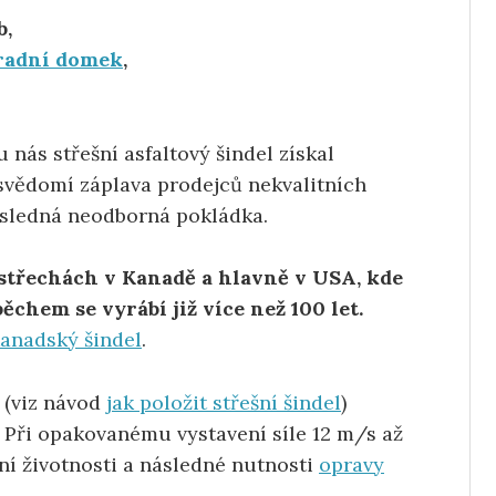
b,
hradní domek
,
nás střešní asfaltový šindel získal
svědomí záplava prodejců nekvalitních
ásledná neodborná pokládka.
 střechách v Kanadě a hlavně v USA, kde
ěchem se vyrábí již více než 100 let.
anadský šindel
.
 (viz návod
jak položit střešní šindel
)
. Při opakovanému vystavení síle 12 m/s až
í životnosti a následné nutnosti
opravy