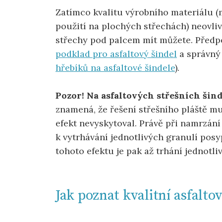
Zatímco kvalitu výrobního materiálu (m
použití na plochých střechách) neovliv
střechy pod palcem mít můžete. Předp
podklad pro asfaltový šindel
a správný
hřebíků na asfaltové šindele
).
Pozor! Na asfaltových střešních šin
znamená, že řešení střešního pláště mu
efekt nevyskytoval. Právě při namrzání
k vytrhávání jednotlivých granulí po
tohoto efektu je pak až trhání jednotli
Jak poznat kvalitní asfaltov