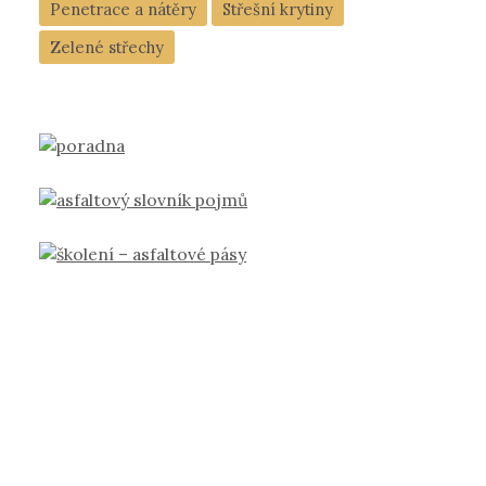
Penetrace a nátěry
Střešní krytiny
Zelené střechy