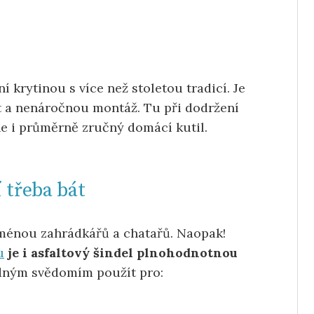
ní krytinou s více než stoletou tradicí. Je
 a nenáročnou montáž. Tu při dodržení
 i průměrně zručný domácí kutil.
 třeba bát
oménou zahrádkářů a chatařů. Naopak!
u
je i asfaltový šindel plnohodnotnou
idným svědomím použít pro: