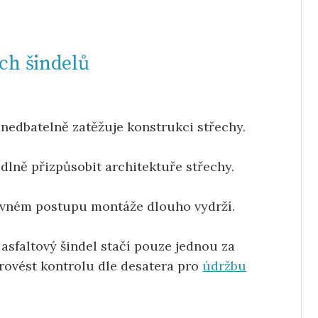
ých šindelů
zanedbatelně zatěžuje konstrukci střechy.
odlně přizpůsobit architektuře střechy.
ávném postupu montáže dlouho vydrží.
asfaltový šindel stačí pouze jednou za
provést kontrolu dle desatera pro
údržbu