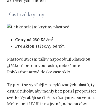
a dřevěných šindelů.
Plastové krytiny
2
Ceny od 250 Kč/m
.
Pro sklon střechy od 15°.
Plastové střešní tašky napodobují klasickou
„těžkou“ betonovou tašku, nebo šindel.
Polykarbonátové desky zase sklo.
Ty první se vyrábějí z recyklovaných plastů, ty
druhé nikoliv, aby mohly bez potíží propouštět
světlo. Vyrábějí se čiré i s různým zabarvením.
Mohou mít UV filtr na jedné, nebo na obou