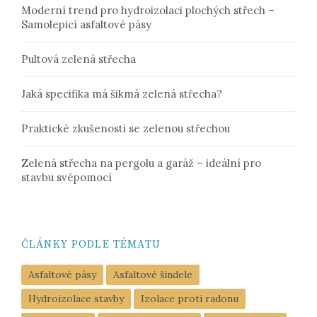
Moderní trend pro hydroizolaci plochých střech –
Samolepicí asfaltové pásy
Pultová zelená střecha
Jaká specifika má šikmá zelená střecha?
Praktické zkušenosti se zelenou střechou
Zelená střecha na pergolu a garáž – ideální pro
stavbu svépomocí
ČLÁNKY PODLE TÉMATU
Asfaltové pásy
Asfaltové šindele
Hydroizolace stavby
Izolace proti radonu