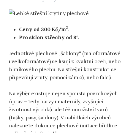
2
Ceny od 300 Kč/m
.
Pro sklon střechy od 8°.
Jednotlivé plechové „šablony“ (maloformátové
i velkoformátové) se lisují z kvalitní oceli, nebo
hliníkového plechu. Na střešní konstrukci se
připevňují vruty, pomocí zámků, nebo falců.
Na výběr existuje nejen spousta povrchových
úprav – tedy barvy i materiály, zvyšující
životnost výrobků, ale též množství tvarů
(tašky, pásy, šablony). V nabídkách výrobců
naleznete dokonce plechové imitace břidlice