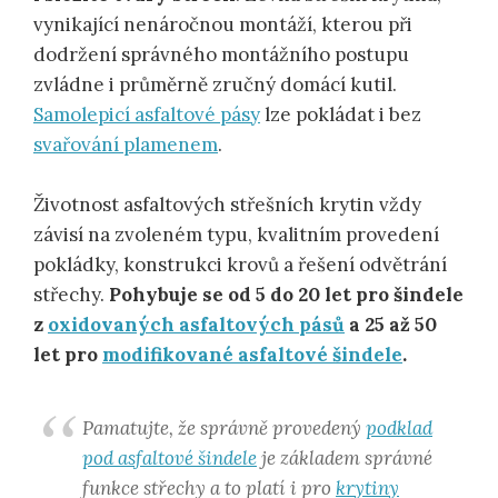
vynikající nenáročnou montáží, kterou při
dodržení správného montážního postupu
zvládne i průměrně zručný domácí kutil.
Samolepicí asfaltové pásy
lze pokládat i bez
svařování plamenem
.
Životnost asfaltových střešních krytin vždy
závisí na zvoleném typu, kvalitním provedení
pokládky, konstrukci krovů a řešení odvětrání
střechy.
Pohybuje se od 5 do 20 let pro šindele
z
oxidovaných asfaltových pásů
a 25 až 50
let pro
modifikované asfaltové šindele
.
Pamatujte, že správně provedený
podklad
pod asfaltové šindele
je základem správné
funkce střechy a to platí i pro
krytiny