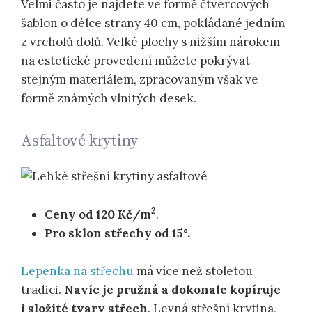
Velmi často je najdete ve formě čtvercových
šablon o délce strany 40 cm, pokládané jedním
z vrcholů dolů. Velké plochy s nižším nárokem
na estetické provedení můžete pokrývat
stejným materiálem, zpracovaným však ve
formě známých vlnitých desek.
Asfaltové krytiny
2
Ceny od 120 Kč/m
.
Pro sklon střechy od 15°.
Lepenka na střechu
má více než stoletou
tradici.
Navíc je pružná a dokonale kopíruje
i složité tvary střech
. Levná střešní krytina,