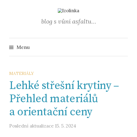
Přejít
k
obsahu
blog s vůní asfaltu…
webu
Vyhledá
Menu
MATERIÁLY
Lehké střešní krytiny –
Přehled materiálů
a orientační ceny
Poslední aktualizace
15. 5. 2024