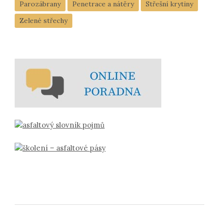
Parozábrany
Penetrace a nátěry
Střešní krytiny
Zelené střechy