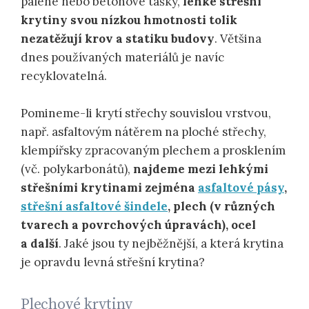
pálené nebo betonové tašky,
lehké střešní
krytiny svou nízkou hmotnosti tolik
nezatěžují krov a statiku budovy
. Většina
dnes používaných materiálů je navíc
recyklovatelná.
Pomineme-li krytí střechy souvislou vrstvou,
např. asfaltovým nátěrem na ploché střechy,
klempířsky zpracovaným plechem a prosklením
(vč. polykarbonátů),
najdeme mezi lehkými
střešními krytinami zejména
asfaltové pásy
,
střešní asfaltové šindele
, plech (v různých
tvarech a povrchových úpravách), ocel
a další
. Jaké jsou ty nejběžnější, a která krytina
je opravdu levná střešní krytina?
Plechové krytiny