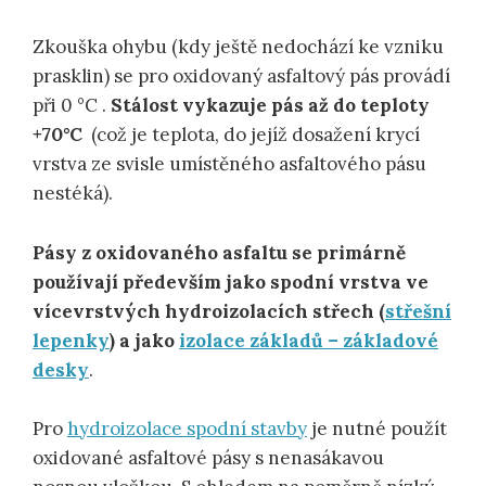
Zkouška ohybu (kdy ještě nedochází ke vzniku
prasklin) se pro oxidovaný asfaltový pás provádí
při 0 °C .
Stálost vykazuje pás až do teploty
+70°C
(což je teplota, do jejíž dosažení krycí
vrstva ze svisle umístěného asfaltového pásu
nestéká).
Pásy z oxidovaného asfaltu se primárně
používají především jako spodní vrstva ve
vícevrstvých hydroizolacích střech (
střešní
lepenky
) a jako
izolace základů – základové
desky
.
Pro
hydroizolace spodní stavby
je nutné použít
oxidované asfaltové pásy s nenasákavou