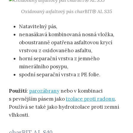
Oxidovaný asfaltový pás charBIT® AL S35
Natavitelný pás,
nenasákavá kombinovaná nosná vložka,
oboustranně opatřena asfaltovou krycí
vrstvou z oxidovaného asfaltu,
horní separační vrstva z jemného
minerálního posypu,
spodní separační vrstva z PE folie.
Použití
:
parozábrany
nebo v kombinaci
s pevnějším pásem jako
izolace proti radonu
.
Používá se také jako hydroizolace proti zemní
vlhkosti.
charBIT AL S40