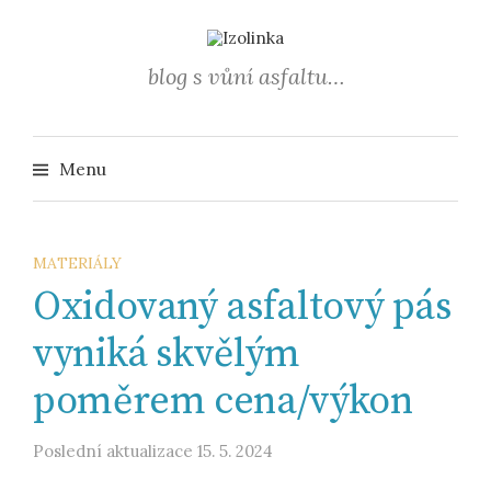
Přejít
k
obsahu
blog s vůní asfaltu…
webu
Vyhledá
Menu
MATERIÁLY
Oxidovaný asfaltový pás
vyniká skvělým
poměrem cena/výkon
Poslední aktualizace
15. 5. 2024