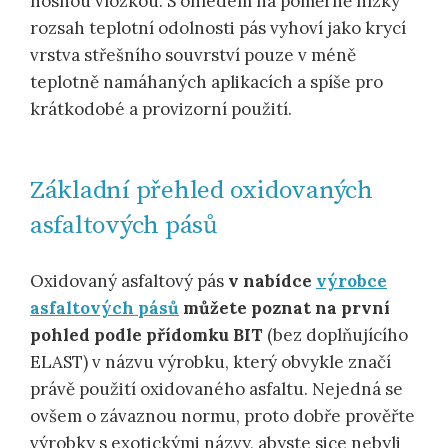
nosnou vložkou. S ohledem na poměrně nízký
rozsah teplotní odolnosti pás vyhoví jako krycí
vrstva střešního souvrství pouze v méně
teplotně namáhaných aplikacích a spíše pro
krátkodobé a provizorní použití.
Základní přehled oxidovaných
asfaltových pásů
Oxidovaný asfaltový pás
v nabídce
výrobce
asfaltových pásů
můžete poznat na první
pohled podle přídomku BIT
(bez doplňujícího
ELAST) v názvu výrobku, který obvykle značí
právě použití oxidovaného asfaltu. Nejedná se
ovšem o závaznou normu, proto dobře prověřte
výrobky s exotickými názvy, abyste sice nebyli