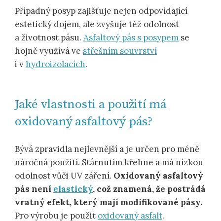
Případný posyp zajišťuje nejen odpovídající
estetický dojem, ale zvyšuje též odolnost
a životnost pásu.
Asfaltový pás s posypem
se
hojně využívá ve
střešním souvrství
i v
hydroizolacích
.
Jaké vlastnosti a použití má
oxidovaný asfaltový pás?
Bývá zpravidla nejlevnější a je určen pro méně
náročná použití. Stárnutím křehne a má nízkou
odolnost vůči UV záření.
Oxidovaný asfaltový
pás není
elastický
, což znamená, že postrádá
vratný efekt, který mají modifikované pásy.
Pro výrobu je použit
oxidovaný asfalt
.