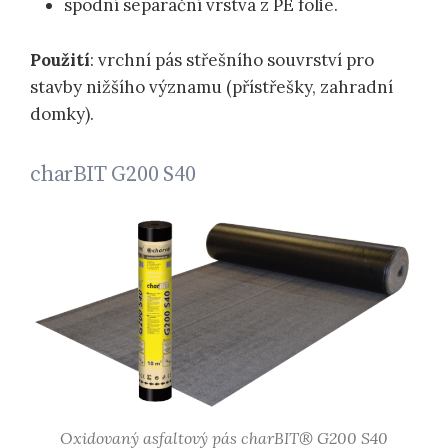
spodní separační vrstva z PE folie.
Použití
: vrchní pás střešního souvrství pro
stavby nižšího významu (přístřešky, zahradní
domky).
charBIT G200 S40
Oxidovaný asfaltový pás charBIT® G200 S40