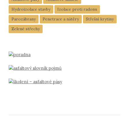
Hydroizolace stavby
Izolace proti radonu
Parozábrany
Penetrace a nátěry
Střešní krytiny
Zelené střechy